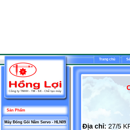
Trang chủ
S
C
Sản Phẩm
Máy Đóng Gói Nằm Servo - HLN09
Địa chỉ:
27/5 K