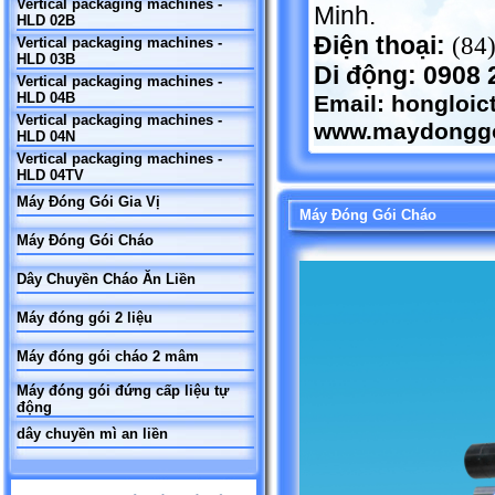
Vertical packaging machines -
Minh.
HLD 02B
Điện thoại:
(84
Vertical packaging machines -
HLD 03B
Di động: 0908 
Vertical packaging machines -
HLD 04B
Email:
hongloi
Vertical packaging machines -
www.maydonggo
HLD 04N
Vertical packaging machines -
HLD 04TV
Máy Đóng Gói Gia Vị
Máy Đóng Gói Cháo
Máy Đóng Gói Cháo
Dây Chuyền Cháo Ăn Liền
Máy đóng gói 2 liệu
Máy đóng gói cháo 2 mâm
Máy đóng gói đứng cấp liệu tự
động
dây chuyền mì an liền