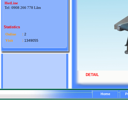
HotLine
Tel: 0908 266 778 Lâm
Statistics
Online
:
2
Visit
:
1349055
DETAIL
Home
P