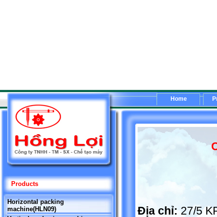
Home
P
C
Products
Horizontal packing
Địa chỉ:
27/5 K
machine(HLN09)