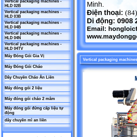
Vertical packaging machines -
Minh.
HLD 02B
Điện thoại:
(84
Vertical packaging machines -
HLD 03B
Di động: 0908 
Vertical packaging machines -
HLD 04B
Email:
hongloi
Vertical packaging machines -
www.maydonggo
HLD 04N
Vertical packaging machines -
HLD 04TV
Máy Đóng Gói Gia Vị
Vertical packaging machine
Máy Đóng Gói Cháo
Dây Chuyền Cháo Ăn Liền
Máy đóng gói 2 liệu
Máy đóng gói cháo 2 mâm
Máy đóng gói đứng cấp liệu tự
động
dây chuyền mì an liền