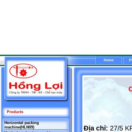
Home
P
C
Products
Horizontal packing
Địa chỉ:
27/5 K
machine(HLN09)