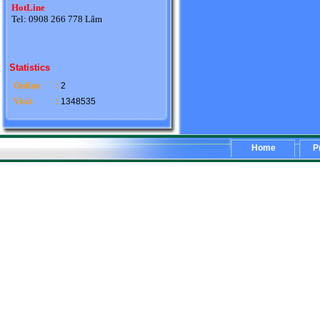
HotLine
Tel: 0908 266 778 Lâm
Statistics
Online
:
2
Visit
:
1348535
Home
P