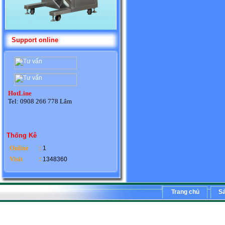
Support online
HotLine
Tel: 0908 266 778 Lâm
Thống Kê
Online
:
1
Visit
:
1348360
Trang chủ
S