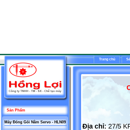
Trang chủ
S
C
Sản Phẩm
Máy Đóng Gói Nằm Servo - HLN09
Địa chỉ:
27/5 K