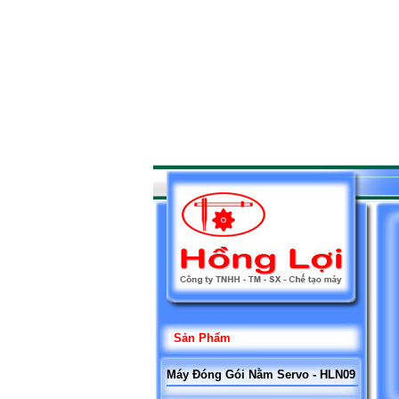
Sản Phẩm
Máy Đóng Gói Nằm Servo - HLN09