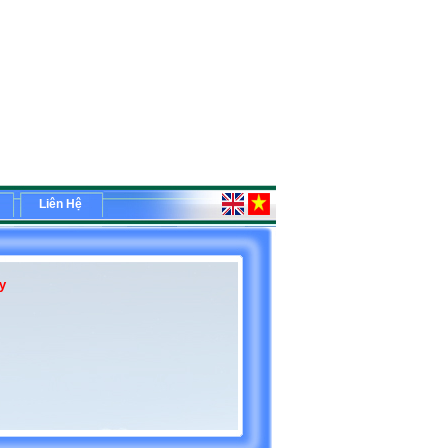
Liên Hệ
y