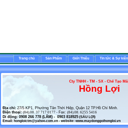
Trang chủ
Sản Phẩm
Giới Thiệu
Tin tức & Sự kiện
Cty TNHH - TM - SX - Chế Tạo Má
Hồng Lợi
Địa chỉ:
27/5 KP1, Phường Tân Thới Hiệp, Quận 12 TP.Hồ Chí Minh.
Điện thoại:
(84).08. 37 717 0177
- Fax:
(84).08. 6255 5416
Di động: 0908 266 778 (LÂM)
- 0903 818925
(SÁU LỢI)
Email:
hongloictm@yahoo.com.vn
- website: www.maydonggoihongloi.vn