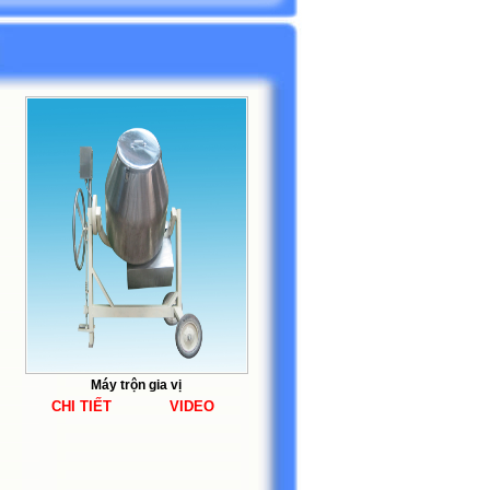
Máy trộn gia vị
CHI TIẾT
VIDEO