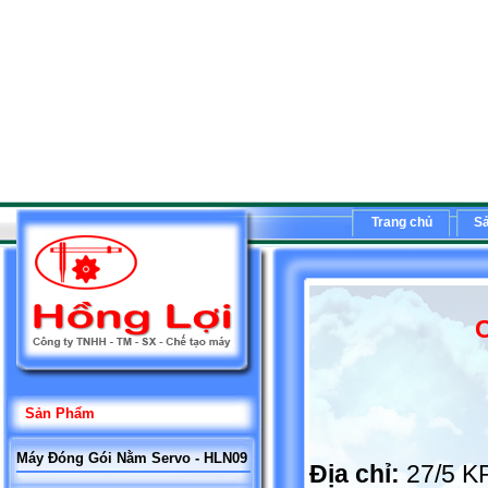
Trang chủ
S
C
Sản Phẩm
Máy Đóng Gói Nằm Servo - HLN09
Địa chỉ:
27/5 K