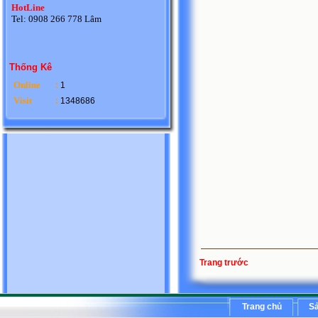
HotLine
Tel: 0908 266 778 Lâm
Thống Kê
Online
:
1
Visit
:
1348686
Trang trước
Trang chủ
S