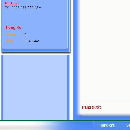
HotLine
Tel: 0908 266 778 Lâm
Thống Kê
Online
:
1
Visit
:
1348642
Trang trước
Trang chủ
S