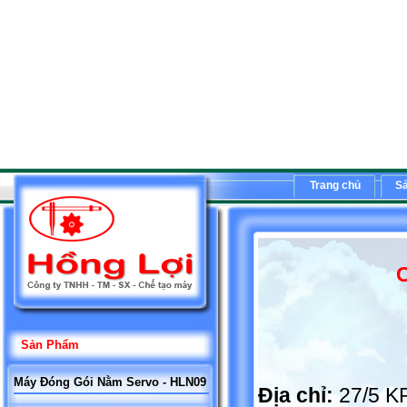
Trang chủ
S
C
Sản Phẩm
Máy Đóng Gói Nằm Servo - HLN09
Địa chỉ:
27/5 K