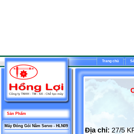
Trang chủ
S
C
Sản Phẩm
Máy Đóng Gói Nằm Servo - HLN09
Địa chỉ:
27/5 K