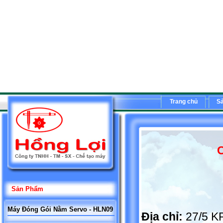
Trang chủ
S
C
Sản Phẩm
Máy Đóng Gói Nằm Servo - HLN09
Địa chỉ:
27/5 K