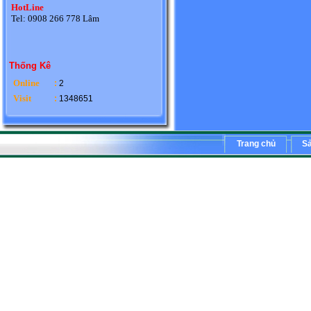
HotLine
Tel: 0908 266 778 Lâm
Thống Kê
Online
:
2
Visit
:
1348651
Trang chủ
S